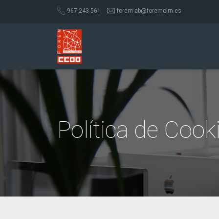
967 243 561
forem-ab@foremclm.es
Política de Cook