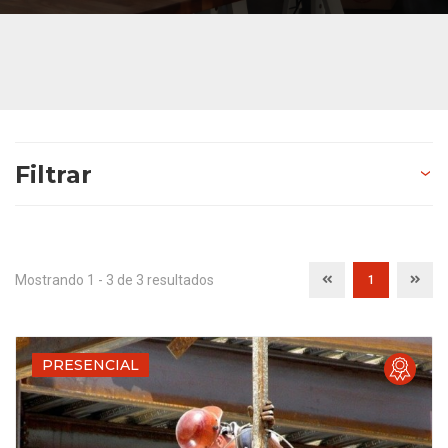
Filtrar
Provincia
Tipo
Mostrando 1 - 3 de 3 resultados
1
Formacion Subvencionada
Con Certificado de Profesionalidad
PRESENCIAL
Modalidad
Presencial